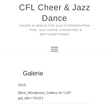
Zum
CFL Cheer & Jazz
Inhalt
springen
Dance
TANZEN IN BERLIN FÜR ALLE ALTERSGRUPPEN
– POM, JAZZ DANCE, KINDERTANZ &
WETTKAMPFTEAMS
Galerie
2019
[Best_Wordpress_Gallery id=“128″
gal_title=“2019″]