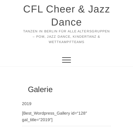
Zum
CFL Cheer & Jazz
Inhalt
springen
Dance
TANZEN IN BERLIN FÜR ALLE ALTERSGRUPPEN
– POM, JAZZ DANCE, KINDERTANZ &
WETTKAMPFTEAMS
Galerie
2019
[Best_Wordpress_Gallery id=“128″
gal_title=“2019″]