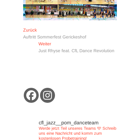
Beitragsnavigation
Vorheriger
Zurück
Beitrag:
Auftritt Sommerfest Gerickeshof
Nächster
Weiter
Beitrag:
Just Rhyse feat. CfL Dance Revolution
cfl_jazz__pom_danceteam
Werde jetzt Teil unseres Teams 🩵
Schreib
uns eine Nachricht und
komm zum
kostenlosen Probetraining!