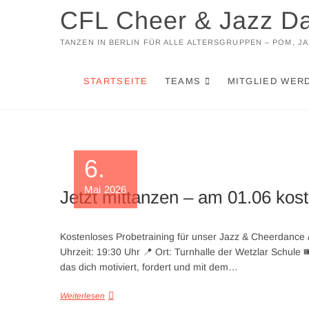
Zum
CFL Cheer & Jazz D
Inhalt
springen
TANZEN IN BERLIN FÜR ALLE ALTERSGRUPPEN – POM, 
STARTSEITE
TEAMS
MITGLIED WER
6.
Mai 2026
Jetzt mittanzen – am 01.06 kos
Kostenloses Probetraining für unser Jazz & Cheerdance
Uhrzeit: 19:30 Uhr 📍 Ort: Turnhalle der Wetzlar Schule
das dich motiviert, fordert und mit dem…
Weiterlesen