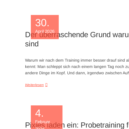
30.
April 2026
Der überraschende Grund warum
sind
Warum wir nach dem Training immer besser drauf sind al
kennt: Man schleppt sich nach einem langen Tag noch zum 
andere Dinge im Kopf. Und dann, irgendwo zwischen Au
Weiterlesen
4.
Februar
Pixies laden ein: Probetraining f
2026