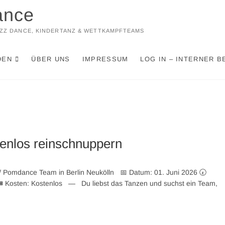
ance
JAZZ DANCE, KINDERTANZ & WETTKAMPFTEAMS
DEN
ÜBER UNS
IMPRESSUM
LOG IN – INTERNER B
tenlos reinschnuppern
 / Pomdance Team in Berlin Neukölln 📅 Datum: 01. Juni 2026 🕢
 🎟️ Kosten: Kostenlos — Du liebst das Tanzen und suchst ein Team,