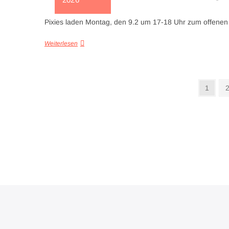
Pixies laden Montag, den 9.2 um 17-18 Uhr zum offenen 
Weiterlesen
Seitennummerierung
Seite
S
1
der
Beiträge