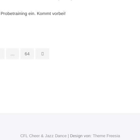
Probetraining ein. Kommt vorbei!
eite
Seite
Nächste
2
…
64
Seite
CFL Cheer & Jazz Dance
| Design von:
Theme Freesia