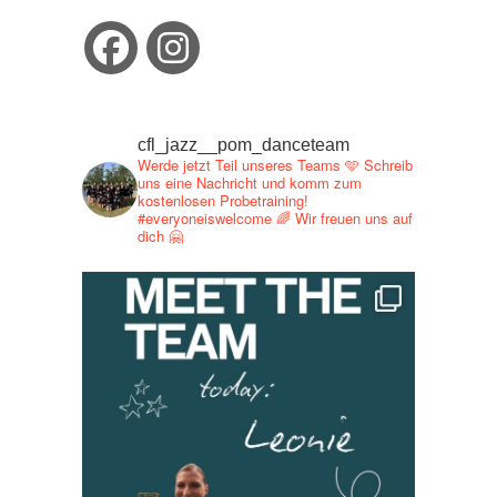
cfl_jazz__pom_danceteam
Werde jetzt Teil unseres Teams 🩵
Schreib
uns eine Nachricht und
komm zum
kostenlosen Probetraining!
#everyoneiswelcome 🌈
Wir freuen uns auf
dich 🤗