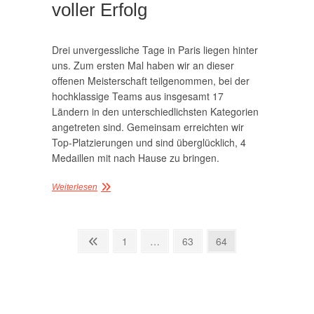
voller Erfolg
Drei unvergessliche Tage in Paris liegen hinter
uns. Zum ersten Mal haben wir an dieser
offenen Meisterschaft teilgenommen, bei der
hochklassige Teams aus insgesamt 17
Ländern in den unterschiedlichsten Kategorien
angetreten sind. Gemeinsam erreichten wir
Top-Platzierungen und sind überglücklich, 4
Medaillen mit nach Hause zu bringen.
Weiterlesen
Seitennummerierung
Vorherige
Seite
Seite
Seite
1
…
63
64
Seite
der
Beiträge