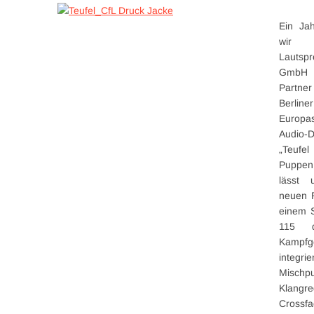
Ein Jah
wir 
Lautsp
GmbH 
Partne
Berlin
Europ
Audio-Di
„Teuf
Puppen
lässt
neuen 
einem S
115 
Kampf
integ
Mischpu
Klangre
Crossfa