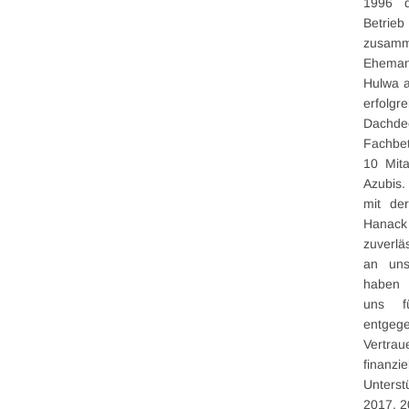
1996 d
Betrieb
zusamm
Ehema
Hulwa a
erfolgre
Dachde
Fachbe
10 Mita
Azubis.
mit de
Hana
zuverlä
an uns
haben 
uns f
entgeg
Vertr
finanzie
Unterst
2017, 2