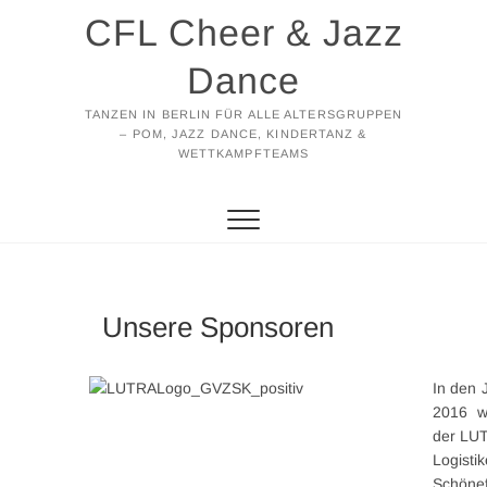
Zum
CFL Cheer & Jazz
Inhalt
springen
Dance
TANZEN IN BERLIN FÜR ALLE ALTERSGRUPPEN
– POM, JAZZ DANCE, KINDERTANZ &
WETTKAMPFTEAMS
Unsere Sponsoren
In den 
2016 w
der LU
Logi
Schöne