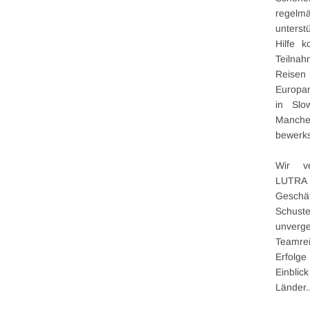
regelmä
unterst
Hilfe k
Teiln
Reis
Europam
in Slow
Manche
bewerks
Wir v
LUTRA
Geschäf
Schuste
unverge
Teamrei
Erfol
Einblic
Länder.