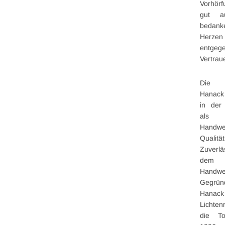
Vorhörf
gut a
bedan
Herzen
entgeg
Vertrau
Die D
Hanack 
in der
als U
Handwer
Qual
Zuverl
dem 
Handwe
Gegrün
Hana
Lichten
die To