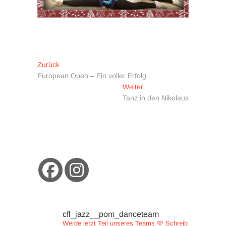
Beitragsnavigation
Vorheriger
Zurück
Beitrag:
European Open – Ein voller Erfolg
Nächster
Weiter
Beitrag:
Tanz in den Nikolaus
cfl_jazz__pom_danceteam
Werde jetzt Teil unseres Teams 🩵
Schreib