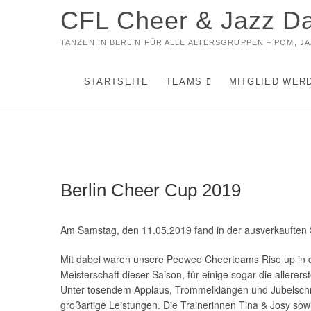
Zum
CFL Cheer & Jazz D
Inhalt
springen
TANZEN IN BERLIN FÜR ALLE ALTERSGRUPPEN – POM, 
STARTSEITE
TEAMS
MITGLIED WER
Berlin Cheer Cup 2019
Am Samstag, den 11.05.2019 fand in der ausverkauften S
Mit dabei waren unsere Peewee Cheerteams Rise up in de
Meisterschaft dieser Saison, für einige sogar die allere
Unter tosendem Applaus, Trommelklängen und Jubelschr
großart
ige Leistungen. Die Trainerinnen Tina & Josy sow