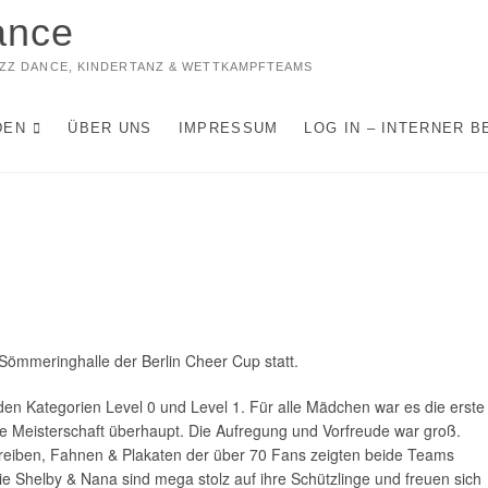
ance
JAZZ DANCE, KINDERTANZ & WETTKAMPFTEAMS
DEN
ÜBER UNS
IMPRESSUM
LOG IN – INTERNER B
ömmeringhalle der Berlin Cheer Cup statt.
n Kategorien Level 0 und Level 1. Für alle Mädchen war es die erste
rste Meisterschaft überhaupt. Die Aufregung und Vorfreude war groß.
eiben, Fahnen & Plakaten der über 70 Fans zeigten beide Teams
ie Shelby & Nana sind mega stolz auf ihre Schützlinge und freuen sich