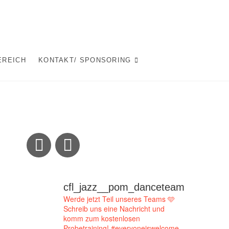
EREICH
KONTAKT/ SPONSORING
cfl_jazz__pom_danceteam
Werde jetzt Teil unseres Teams 🩵
Schreib uns eine Nachricht und
komm zum kostenlosen
Probetraining!
#everyoneiswelcome