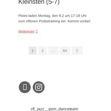
Kleinsten (5-7)
Pixies laden Montag, den 9.2 um 17-18 Uhr
zum offenen Probetraining ein. Kommt vorbei!
Weiterlesen
Seitennummerierung
Seite
Seite
Seite
Nächste
1
2
…
64
Seite
der
Beiträge
cfl_jazz__pom_danceteam