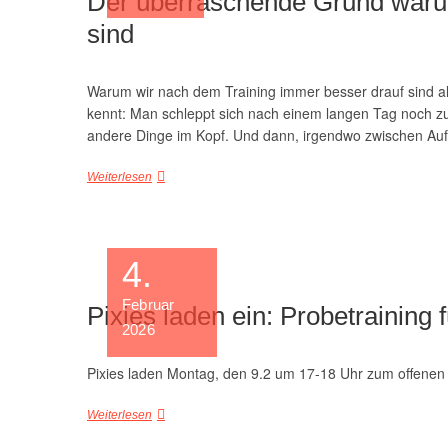
Der überraschende Grund warum
sind
Warum wir nach dem Training immer besser drauf sind al
kennt: Man schleppt sich nach einem langen Tag noch zum 
andere Dinge im Kopf. Und dann, irgendwo zwischen Au
Weiterlesen
4.
Februar
Pixies laden ein: Probetraining f
2026
Pixies laden Montag, den 9.2 um 17-18 Uhr zum offenen 
Weiterlesen