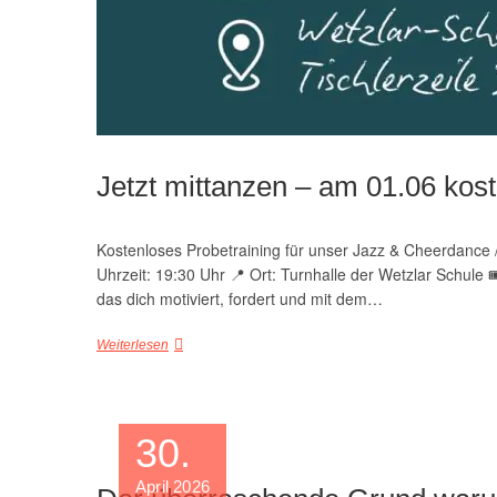
Jetzt mittanzen – am 01.06 kos
Kostenloses Probetraining für unser Jazz & Cheerdance
Uhrzeit: 19:30 Uhr 📍 Ort: Turnhalle der Wetzlar Schul
das dich motiviert, fordert und mit dem…
Weiterlesen
30.
April 2026