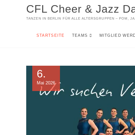
Zum
CFL Cheer & Jazz D
Inhalt
springen
TANZEN IN BERLIN FÜR ALLE ALTERSGRUPPEN – POM, 
STARTSEITE
TEAMS
MITGLIED WER
6.
Mai 2026