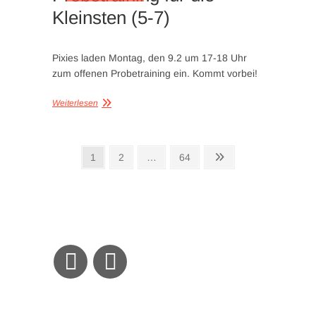
Kleinsten (5-7)
Pixies laden Montag, den 9.2 um 17-18 Uhr
zum offenen Probetraining ein. Kommt vorbei!
Weiterlesen
Seitennummerierung
Seite
Seite
Seite
Nächste
1
2
…
64
Seite
der
Beiträge