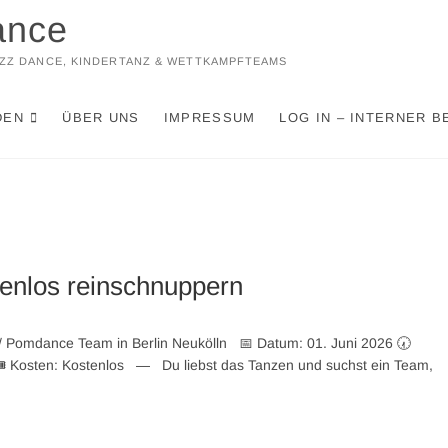
ance
JAZZ DANCE, KINDERTANZ & WETTKAMPFTEAMS
DEN
ÜBER UNS
IMPRESSUM
LOG IN – INTERNER B
tenlos reinschnuppern
 / Pomdance Team in Berlin Neukölln 📅 Datum: 01. Juni 2026 🕢
 🎟️ Kosten: Kostenlos — Du liebst das Tanzen und suchst ein Team,