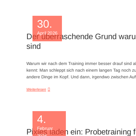
30.
April 2026
Der überraschende Grund warum
sind
Warum wir nach dem Training immer besser drauf sind al
kennt: Man schleppt sich nach einem langen Tag noch zum 
andere Dinge im Kopf. Und dann, irgendwo zwischen Au
Weiterlesen
4.
Februar
Pixies laden ein: Probetraining f
2026