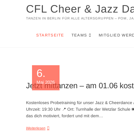
Zum
CFL Cheer & Jazz D
Inhalt
springen
TANZEN IN BERLIN FÜR ALLE ALTERSGRUPPEN – POM, 
STARTSEITE
TEAMS
MITGLIED WER
6.
Mai 2026
Jetzt mittanzen – am 01.06 kos
Kostenloses Probetraining für unser Jazz & Cheerdance
Uhrzeit: 19:30 Uhr 📍 Ort: Turnhalle der Wetzlar Schule
das dich motiviert, fordert und mit dem…
Weiterlesen