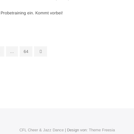
Probetraining ein. Kommt vorbei!
eite
Seite
Nächste
2
…
64
Seite
CFL Cheer & Jazz Dance
| Design von:
Theme Freesia