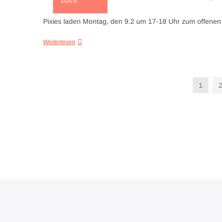
Pixies laden Montag, den 9.2 um 17-18 Uhr zum offenen 
Weiterlesen
Seitennummerierung
Seite
S
1
der
Beiträge