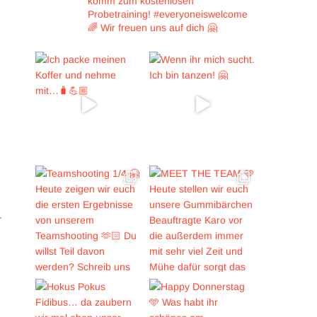
komm zum kostenlosen
Probetraining!
#everyoneiswelcome
🌈
Wir freuen uns auf dich 🤗
r
m