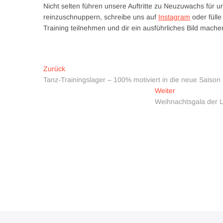
Nicht selten führen unsere Auftritte zu Neuzuwachs für 
reinzuschnuppern, schreibe uns auf
Instagram
oder füll
Training teilnehmen und dir ein ausführliches Bild mache
Beitragsnavigation
Vorheriger
Zurück
Beitrag:
Tanz-Trainingslager – 100% motiviert in die neue Saison
Nächster
Weiter
Beitrag:
Weihnachtsgala der L