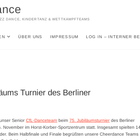
ance
JAZZ DANCE, KINDERTANZ & WETTKAMPFTEAMS
EN
ÜBER UNS
IMPRESSUM
LOG IN – INTERNER B
äums Turnier des Berliner
 unser Senior
CfL-Danceteam
beim
75. Jubiläumsturnier
des Berliner
. November im Horst-Korber-Sportzentrum statt. Insgesamt spielten 1
er. Beim Halbfinale und Finale begrüßten unsere Cheerdance Teams