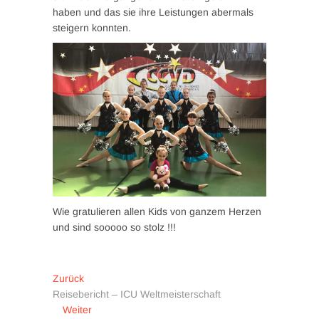
haben und das sie ihre Leistungen abermals
steigern konnten.
Wie gratulieren allen Kids von ganzem Herzen
und sind sooooo so stolz !!!
Beitragsnavigation
Vorheriger
Zurück
Beitrag:
Reisebericht – ICU Weltmeisterschaft
Nächster
Weiter