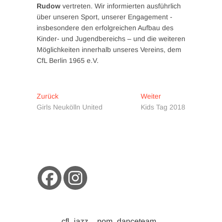
Rudow
vertreten. Wir informierten ausführlich
über unseren Sport, unserer Engagement -
insbesondere den erfolgreichen Aufbau des
Kinder- und Jugendbereichs – und die weiteren
Möglichkeiten innerhalb unseres Vereins, dem
CfL Berlin 1965 e.V.
Beitragsnavigation
Vorheriger
Nächster
Zurück
Weiter
Beitrag:
Beitrag:
Girls Neukölln United
Kids Tag 2018
cfl_jazz__pom_danceteam