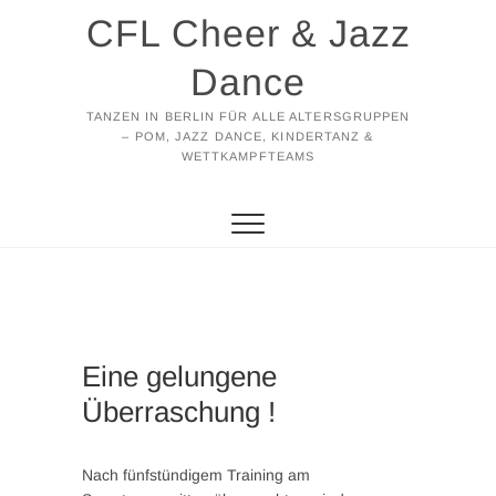
Zum
CFL Cheer & Jazz
Inhalt
springen
Dance
TANZEN IN BERLIN FÜR ALLE ALTERSGRUPPEN
– POM, JAZZ DANCE, KINDERTANZ &
WETTKAMPFTEAMS
Eine gelungene
Überraschung !
Nach fünfstündigem Training am