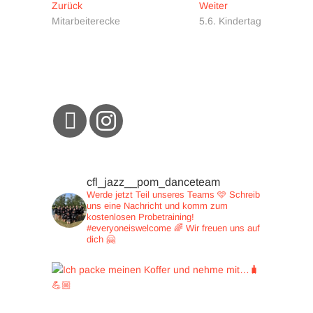
Beitragsnavigation
Vorheriger
Nächster
Zurück
Weiter
Beitrag:
Beitrag:
Mitarbeiterecke
5.6. Kindertag
cfl_jazz__pom_danceteam
Werde jetzt Teil unseres Teams 🩵
Schreib
uns eine Nachricht und
komm zum
kostenlosen Probetraining!
#everyoneiswelcome 🌈
Wir freuen uns auf
dich 🤗