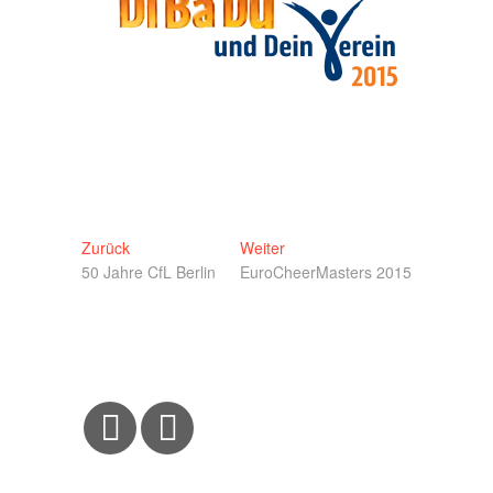
Beitragsnavigation
Vorheriger
Nächster
Zurück
Weiter
Beitrag:
Beitrag:
50 Jahre CfL Berlin
EuroCheerMasters 2015