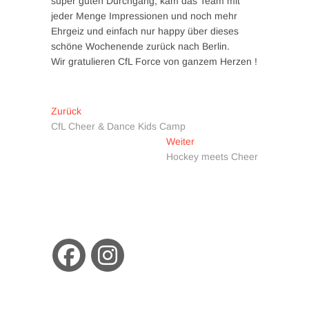
super guten Durchgang, kam das Team mit
jeder Menge Impressionen und noch mehr
Ehrgeiz und einfach nur happy über dieses
schöne Wochenende zurück nach Berlin.
Wir gratulieren CfL Force von ganzem Herzen !
Beitragsnavigation
Vorheriger
Zurück
Beitrag:
CfL Cheer & Dance Kids Camp
Nächster
Weiter
Beitrag:
Hockey meets Cheer