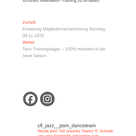
schönes Halloween Training zu erhalten.
Beitragsnavigation
Vorheriger
Zurück
Beitrag:
Einladung Mitgliederversammlung Sonntag,
09.11.2025
Nächster
Weiter
Beitrag:
Tanz-Trainingslager – 100% motiviert in die
neue Saison
cfl_jazz__pom_danceteam
Werde jetzt Teil unseres Teams 🩵
Schreib
uns eine Nachricht und
komm zum