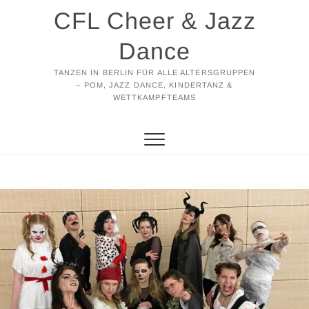
Zum
CFL Cheer & Jazz
Inhalt
springen
Dance
TANZEN IN BERLIN FÜR ALLE ALTERSGRUPPEN
– POM, JAZZ DANCE, KINDERTANZ &
WETTKAMPFTEAMS