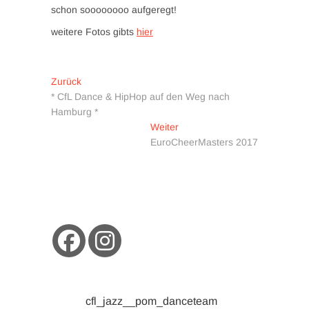
schon soooooooo aufgeregt!
weitere Fotos gibts
hier
Beitragsnavigation
Vorheriger
Zurück
Beitrag:
* CfL Dance & HipHop auf den Weg nach
Hamburg *
Nächster
Weiter
Beitrag:
EuroCheerMasters 2017
cfl_jazz__pom_danceteam