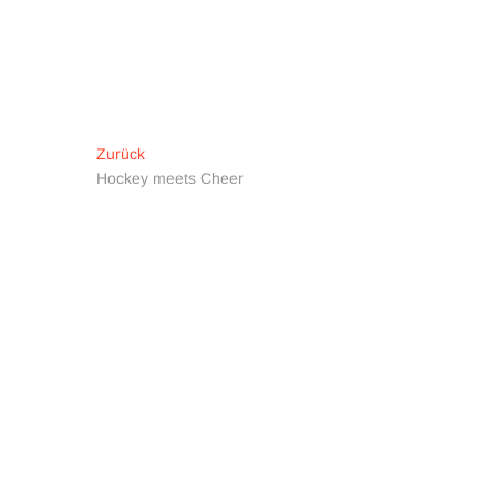
Beitragsnavigation
Vorheriger
Zurück
Beitrag:
Hockey meets Cheer