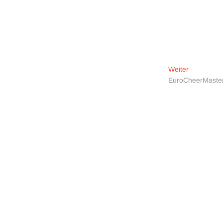
Nächster
Weiter
Beitrag:
EuroCheerMaste