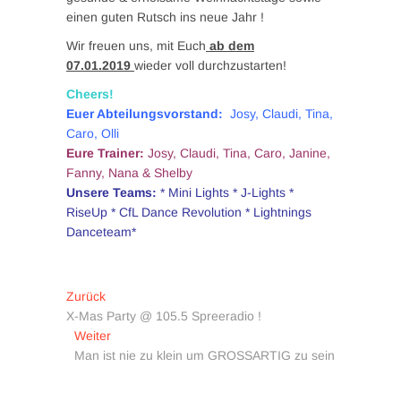
einen guten Rutsch ins neue Jahr !
Wir freuen uns, mit Euch
ab dem
07.01.2019
wieder voll durchzustarten!
Cheers!
Euer Abteilungsvorstand:
Josy, Claudi, Tina,
Caro, Olli
Eure Trainer:
Josy, Claudi, Tina, Caro, Janine,
Fanny, Nana & Shelby
Unsere Teams:
* Mini Lights * J-Lights *
RiseUp * CfL Dance Revolution * Lightnings
Danceteam*
Beitragsnavigation
Vorheriger
Zurück
Beitrag:
X-Mas Party @ 105.5 Spreeradio !
Nächster
Weiter
Beitrag:
Man ist nie zu klein um GROSSARTIG zu sein