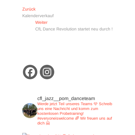
Beitragsnavigation
Vorheriger
Zurück
Beitrag:
Kalenderverkauf
Nächster
Weiter
Beitrag:
CfL Dance Revolution startet neu durch !
cfl_jazz__pom_danceteam
Werde jetzt Teil unseres Teams 🩵
Schreib
uns eine Nachricht und
komm zum
kostenlosen Probetraining!
#everyoneiswelcome 🌈
Wir freuen uns auf
dich 🤗