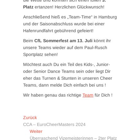
Platz
ertanzen! Herzlichen Glückwunsch!
Anschließend hieß es „Team-Time“ in Hamburg
und der Saisonabschluss wurde bei einer
Hafenrundfahrt gebührend gefeiert!
Beim
CfL Sommerfest am 13. Juli
könnt ihr
unsere Teams wieder auf dem Paul-Rusch
Sportplatz sehen!
Möchtest auch Du ein Teil des Kids-, Junior-
oder Senior Dance Teams sein oder liegt Dir
eher das Turnen & Stunten in unseren Cheer
Teams, dann melde Dich einfach bei uns !
Wir haben genau das richtige
Team
für Dich !
Beitragsnavigation
Vorheriger
Zurück
Beitrag:
CCA – EuroCheerMasters 2024
Nächster
Weiter
Beitrag:
Überraschend Vizemeisterinnen – 2ter Platz