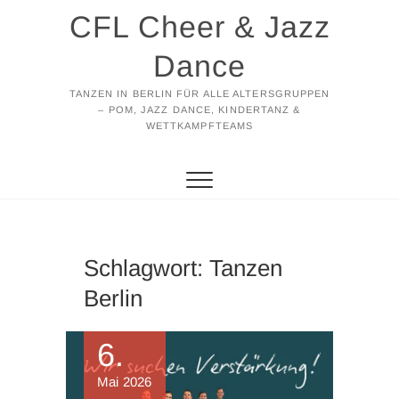
Zum
CFL Cheer & Jazz
Inhalt
springen
Dance
TANZEN IN BERLIN FÜR ALLE ALTERSGRUPPEN
– POM, JAZZ DANCE, KINDERTANZ &
WETTKAMPFTEAMS
Schlagwort:
Tanzen
Berlin
6.
Mai 2026