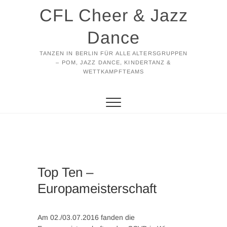
Zum
CFL Cheer & Jazz
Inhalt
springen
Dance
TANZEN IN BERLIN FÜR ALLE ALTERSGRUPPEN
– POM, JAZZ DANCE, KINDERTANZ &
WETTKAMPFTEAMS
Top Ten –
Europameisterschaft
Am 02./03.07.2016 fanden die