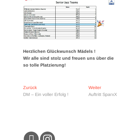
Herzlichen Glückwunsch Mädels !
Wir alle sind stolz und freuen uns über die
so tolle Platzierung!
Beitragsnavigation
Vorheriger
Nächster
Zurück
Weiter
Beitrag:
Beitrag:
DM – Ein voller Erfolg !
Auftritt SparxX