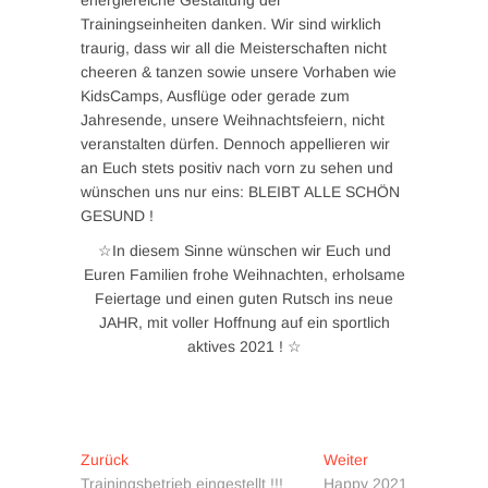
energiereiche Gestaltung der
Trainingseinheiten danken. Wir sind wirklich
traurig, dass wir all die Meisterschaften nicht
cheeren & tanzen sowie unsere Vorhaben wie
KidsCamps, Ausflüge oder gerade zum
Jahresende, unsere Weihnachtsfeiern, nicht
veranstalten dürfen. Dennoch appellieren wir
an Euch stets positiv nach vorn zu sehen und
wünschen uns nur eins: BLEIBT ALLE SCHÖN
GESUND !
☆In diesem Sinne wünschen wir Euch und
Euren Familien frohe Weihnachten, erholsame
Feiertage und einen guten Rutsch ins neue
JAHR, mit voller Hoffnung auf ein sportlich
aktives 2021 ! ☆
Beitragsnavigation
Vorheriger
Nächster
Zurück
Weiter
Beitrag:
Beitrag:
Trainingsbetrieb eingestellt !!!
Happy 2021