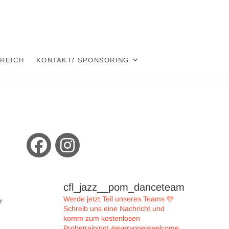
EREICH
KONTAKT/ SPONSORING
cfl_jazz__pom_danceteam
Werde jetzt Teil unseres Teams 🩵
r
Schreib uns eine Nachricht und
komm zum kostenlosen
Probetraining!
#everyoneiswelcome