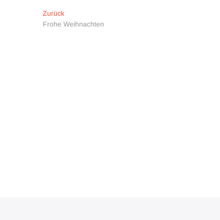
Beitragsnavigation
Vorheriger
Zurück
Beitrag:
Frohe Weihnachten