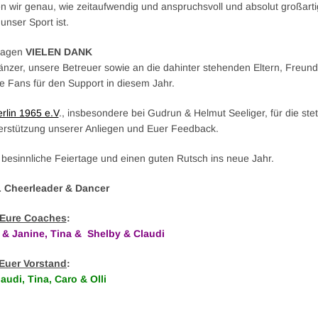
sen wir genau, wie zeitaufwendig und anspruchsvoll und absolut großarti
unser Sport ist.
sagen
VIELEN DANK
änzer, unsere Betreuer sowie an die dahinter stehenden Eltern, Freun
e Fans für den Support in diesem Jahr.
rlin 1965 e.V
., insbesondere bei Gudrun & Helmut Seeliger, für die ste
erstützung unserer Anliegen und Euer Feedback.
besinnliche Feiertage und einen guten Rutsch ins neue Jahr.
L Cheerleader & Dancer
Eure Coaches
:
 & Janine, Tina & Shelby & Claudi
Euer Vorstand
:
audi, Tina, Caro & Olli