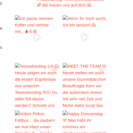
g
🌈
Wir freuen uns auf dich 🤗
de
ts