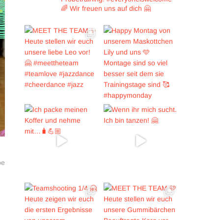
🌈
Wir freuen uns auf dich 🤗
ter
g:
be