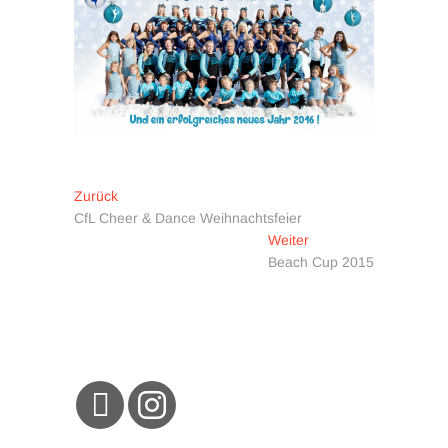
Beitragsnavigation
Vorheriger
Zurück
Beitrag:
CfL Cheer & Dance Weihnachtsfeier
Nächster
Weiter
Beitrag:
Beach Cup 2015